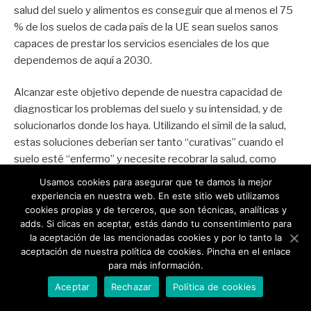
salud del suelo y alimentos es conseguir que al menos el 75
% de los suelos de cada país de la UE sean suelos sanos
capaces de prestar los servicios esenciales de los que
dependemos de aquí a 2030.
Alcanzar este objetivo depende de nuestra capacidad de
diagnosticar los problemas del suelo y su intensidad, y de
solucionarlos donde los haya. Utilizando el símil de la salud,
estas soluciones deberían ser tanto “curativas” cuando el
suelo esté “enfermo” y necesite recobrar la salud, como
preventivas.
Usamos cookies para asegurar que te damos la mejor
experiencia en nuestra web. En este sitio web utilizamos
El diagnóstico de la salud del suelo, necesita en primer lugar,
cookies propias y de terceros, que son técnicas, analíticas y
adds. Si clicas en aceptar, estás dando tu consentimiento para
conocerlo: Conocer sus características, su funcionamiento, o
la aceptación de las mencionadas cookies y por lo tanto la
sus particularidades en cada zona. La formación en
aceptación de nuestra política de cookies. Pincha en el enlace
Edafología, especialmente en las titulaciones relacionadas
para más información.
con el sector agroalimentario, así como la inclusión de estos
Aceptar
Rechazar
Política de cookies
conocimientos en la educación básica, son retos de
actualidad. Igualmente, generar y poner a disposición del