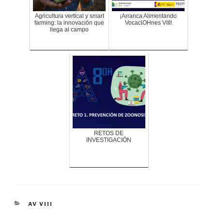
Agricultura vertical y smart
¡Arranca Alimentando
farming: la innovación que
VocaciOHnes VIII!
llega al campo
RETOS DE
INVESTIGACIÓN
CATEGORÍAS
AV VIII