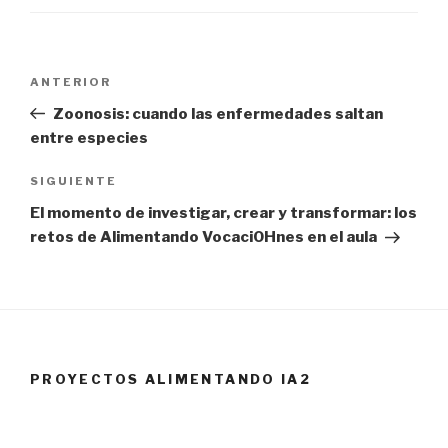
Navegación
ANTERIOR
Entrada
de
anterior:
Zoonosis: cuando las enfermedades saltan
entradas
entre especies
SIGUIENTE
Siguiente
entrada
El momento de investigar, crear y transformar: los
retos de Alimentando VocaciOHnes en el aula
PROYECTOS ALIMENTANDO IA2