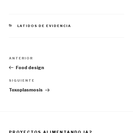
CATEGORÍAS
LATIDOS DE EVIDENCIA
Navegación
ANTERIOR
Entrada
de
anterior:
Food design
entradas
SIGUIENTE
Siguiente
entrada
Toxoplasmosis
PROYECTOS ALIMENTANDO IA2