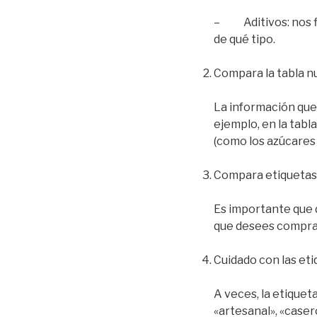
– Aditivos: nos fi
de qué tipo.
Compara la tabla nu
La información que 
ejemplo, en la tabl
(como los azúcares 
Compara etiquetas 
Es importante que 
que desees comprar,
Cuidado con las eti
A veces, la etiquet
«artesanal», «casero