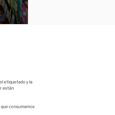
l etiquetado y la
r están
zar que consumamos