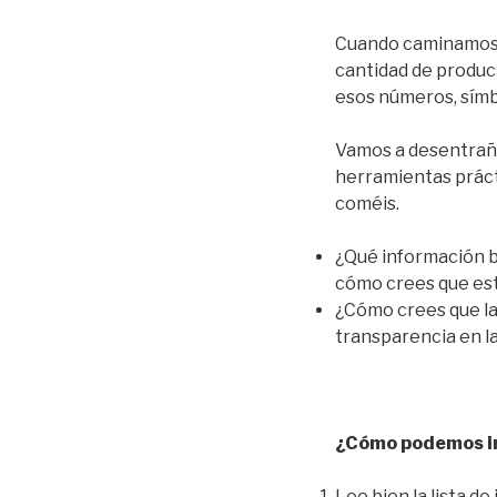
Cuando caminamos p
cantidad de produc
esos números, símbo
Vamos a desentrañar
herramientas práct
coméis.
¿Qué información b
cómo crees que est
¿Cómo crees que la 
transparencia en l
¿Cómo podemos in
Lee bien la lista de