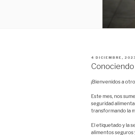
PUBLICADO
4 DICIEMBRE, 202
EL
Conociendo 
¡Bienvenidos a ot
Este mes, nos sume
seguridad alimenta
transformando la 
El etiquetado y la
alimentos seguros y