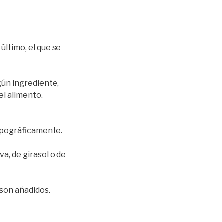
ltimo, el que se
gún ingrediente,
el alimento.
ipográficamente.
a, de girasol o de
 son añadidos.