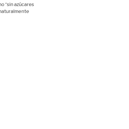
no “sin azúcares
 naturalmente