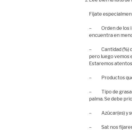
Fíjate especialmen
– Orden de los ing
encuentra en meno
– Cantidad (%) de 
pero luego vemos en
Estaremos atentos
– Productos que c
– Tipo de grasa y/o
palma. Se debe prior
– Azúcar(es) y sus 
– Sal: nos fijarem